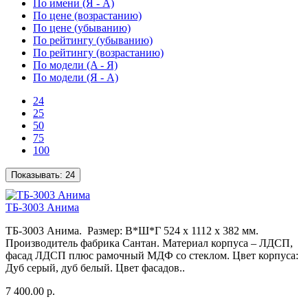
По имени (Я - A)
По цене (возрастанию)
По цене (убыванию)
По рейтингу (убыванию)
По рейтингу (возрастанию)
По модели (A - Я)
По модели (Я - A)
24
25
50
75
100
Показывать:
24
ТБ-3003 Анима
ТБ-3003 Анима. Размер: В*Ш*Г 524 x 1112 x 382 мм.
Производитель фабрика Сантан. Материал корпуса – ЛДСП,
фасад ЛДСП плюс рамочный МДФ со стеклом. Цвет корпуса:
Дуб серый, дуб белый. Цвет фасадов..
7 400.00 р.