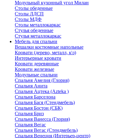
Модульный кухонный угол Милан
Столы обеденные
Столы ЛДСП
Столы МДФ
Столы металлокаркас
Стулья обеденные
Стулья металлокаркас
Мебель для спальни
Вешалки костюмные напольные
Кровати (дерево, металл, к\з)
Интерьерные кровати
Кровати деревянные
Кровати железные
Модульные спальни
Спальня Амелия (Глория)
Спальня Анита
Спальня Ацтека (Azteka )
Спальня Барселона
Спальня Бася (Стендмебель)
Спальня Бостон (СБК)
Спальня Бриз
Спальня Ванесса (Глория)
Спальня Вегас
Спальня Вегас (Стендмебель)
Спальня Венеция (Интерьер-центр)