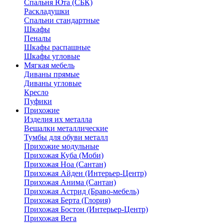
Спальня Юта (СБК)
Раскладушки
Спальни стандартные
Шкафы
Пеналы
Шкафы распашные
Шкафы угловые
Мягкая мебель
Диваны прямые
Диваны угловые
Кресло
Пуфики
Прихожие
Изделия их металла
Вешалки металлические
Тумбы для обуви металл
Прихожие модульные
Прихожая Куба (Моби)
Прихожая Ноа (Сантан)
Прихожая Айден (Интерьер-Центр)
Прихожая Анима (Сантан)
Прихожая Астрид (Браво-мебель)
Прихожая Берта (Глория)
Прихожая Бостон (Интерьер-Центр)
Прихожая Вега