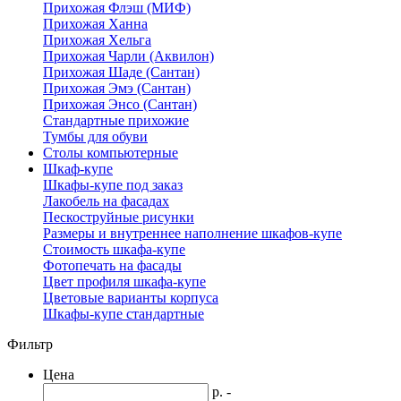
Прихожая Флэш (МИФ)
Прихожая Ханна
Прихожая Хельга
Прихожая Чарли (Аквилон)
Прихожая Шаде (Сантан)
Прихожая Эмэ (Сантан)
Прихожая Энсо (Сантан)
Стандартные прихожие
Тумбы для обуви
Столы компьютерные
Шкаф-купе
Шкафы-купе под заказ
Лакобель на фасадах
Пескоструйные рисунки
Размеры и внутреннее наполнение шкафов-купе
Стоимость шкафа-купе
Фотопечать на фасады
Цвет профиля шкафа-купе
Цветовые варианты корпуса
Шкафы-купе стандартные
Фильтр
Цена
р. -