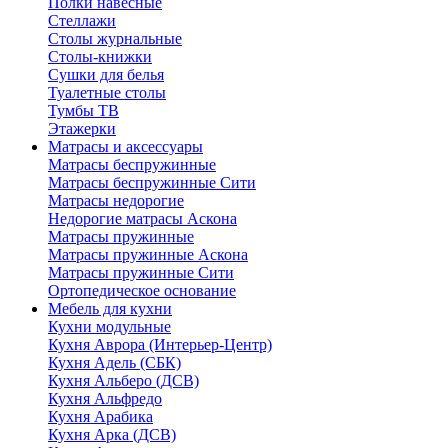
Полки навесные
Стеллажи
Столы журнальные
Столы-книжки
Сушки для белья
Туалетные столы
Тумбы ТВ
Этажерки
Матрасы и аксессуары
Матрасы беспружинные
Матрасы беспружинные Сити
Матрасы недорогие
Недорогие матрасы Аскона
Матрасы пружинные
Матрасы пружинные Аскона
Матрасы пружинные Сити
Ортопедическое основание
Мебель для кухни
Кухни модульные
Кухня Аврора (Интерьер-Центр)
Кухня Адель (СБК)
Кухня Альберо (ДСВ)
Кухня Альфредо
Кухня Арабика
Кухня Арка (ДСВ)