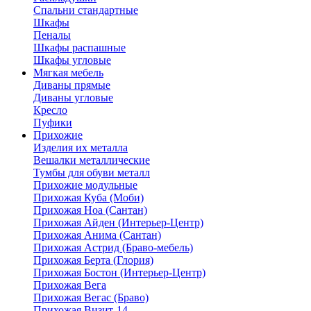
Спальни стандартные
Шкафы
Пеналы
Шкафы распашные
Шкафы угловые
Мягкая мебель
Диваны прямые
Диваны угловые
Кресло
Пуфики
Прихожие
Изделия их металла
Вешалки металлические
Тумбы для обуви металл
Прихожие модульные
Прихожая Куба (Моби)
Прихожая Ноа (Сантан)
Прихожая Айден (Интерьер-Центр)
Прихожая Анима (Сантан)
Прихожая Астрид (Браво-мебель)
Прихожая Берта (Глория)
Прихожая Бостон (Интерьер-Центр)
Прихожая Вега
Прихожая Вегас (Браво)
Прихожая Визит-14