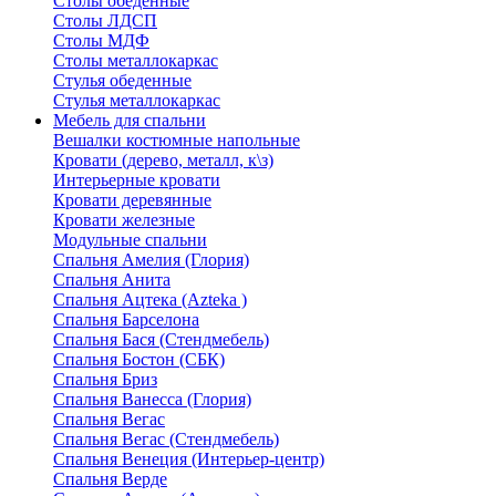
Столы обеденные
Столы ЛДСП
Столы МДФ
Столы металлокаркас
Стулья обеденные
Стулья металлокаркас
Мебель для спальни
Вешалки костюмные напольные
Кровати (дерево, металл, к\з)
Интерьерные кровати
Кровати деревянные
Кровати железные
Модульные спальни
Спальня Амелия (Глория)
Спальня Анита
Спальня Ацтека (Azteka )
Спальня Барселона
Спальня Бася (Стендмебель)
Спальня Бостон (СБК)
Спальня Бриз
Спальня Ванесса (Глория)
Спальня Вегас
Спальня Вегас (Стендмебель)
Спальня Венеция (Интерьер-центр)
Спальня Верде