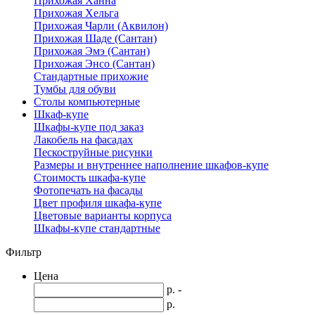
Прихожая Ханна
Прихожая Хельга
Прихожая Чарли (Аквилон)
Прихожая Шаде (Сантан)
Прихожая Эмэ (Сантан)
Прихожая Энсо (Сантан)
Стандартные прихожие
Тумбы для обуви
Столы компьютерные
Шкаф-купе
Шкафы-купе под заказ
Лакобель на фасадах
Пескоструйные рисунки
Размеры и внутреннее наполнение шкафов-купе
Стоимость шкафа-купе
Фотопечать на фасады
Цвет профиля шкафа-купе
Цветовые варианты корпуса
Шкафы-купе стандартные
Фильтр
Цена
р. -
р.