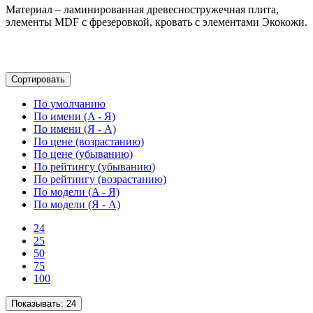
Материал – ламинированная древесностружечная плита,
элементы MDF с фрезеровкой, кровать с элементами Экокожи.
Сортировать
По умолчанию
По имени (A - Я)
По имени (Я - A)
По цене (возрастанию)
По цене (убыванию)
По рейтингу (убыванию)
По рейтингу (возрастанию)
По модели (A - Я)
По модели (Я - A)
24
25
50
75
100
Показывать:
24