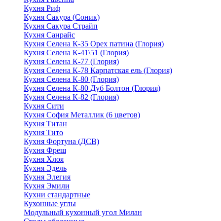
Кухня Риф
Кухня Сакура (Соник)
Кухня Сакура Страйп
Кухня Санрайс
Кухня Селена К-35 Орех патина (Глория)
Кухня Селена К-41\51 (Глория)
Кухня Селена К-77 (Глория)
Кухня Селена К-78 Карпатская ель (Глория)
Кухня Селена К-80 (Глория)
Кухня Селена К-80 Дуб Болтон (Глория)
Кухня Селена К-82 (Глория)
Кухня Сити
Кухня София Металлик (6 цветов)
Кухня Титан
Кухня Тито
Кухня Фортуна (ДСВ)
Кухня Фреш
Кухня Хлоя
Кухня Эдель
Кухня Элегия
Кухня Эмили
Кухни стандартные
Кухонные углы
Модульный кухонный угол Милан