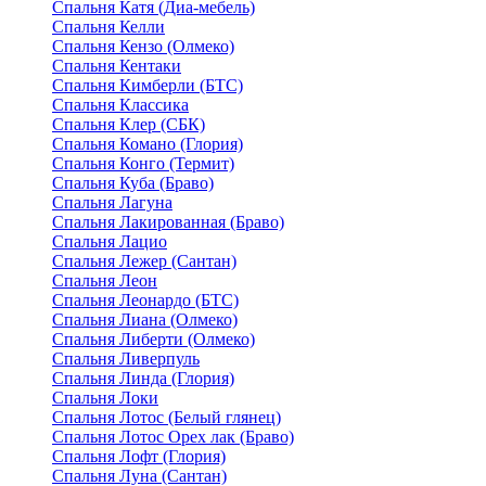
Спальня Катя (Диа-мебель)
Спальня Келли
Спальня Кензо (Олмеко)
Спальня Кентаки
Спальня Кимберли (БТС)
Спальня Классика
Спальня Клер (СБК)
Спальня Комано (Глория)
Спальня Конго (Термит)
Спальня Куба (Браво)
Спальня Лагуна
Спальня Лакированная (Браво)
Спальня Лацио
Спальня Лежер (Сантан)
Спальня Леон
Спальня Леонардо (БТС)
Спальня Лиана (Олмеко)
Спальня Либерти (Олмеко)
Спальня Ливерпуль
Спальня Линда (Глория)
Спальня Локи
Спальня Лотос (Белый глянец)
Спальня Лотос Орех лак (Браво)
Спальня Лофт (Глория)
Спальня Луна (Сантан)