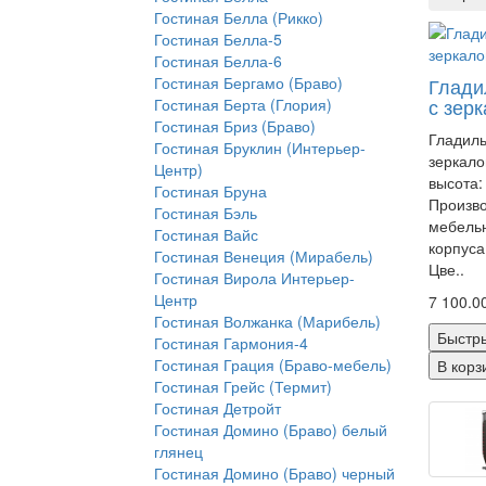
Гостиная Белла (Рикко)
Гостиная Белла-5
Гостиная Белла-6
Глади
Гостиная Бергамо (Браво)
с зер
Гостиная Берта (Глория)
Гостиная Бриз (Браво)
Гладиль
Гостиная Бруклин (Интерьер-
зеркало
Центр)
высота:
Гостиная Бруна
Произво
Гостиная Бэль
мебель
Гостиная Вайс
корпуса
Гостиная Венеция (Мирабель)
Цве..
Гостиная Вирола Интерьер-
Центр
7 100.00
Гостиная Волжанка (Марибель)
Быстры
Гостиная Гармония-4
Гостиная Грация (Браво-мебель)
В корз
Гостиная Грейс (Термит)
Гостиная Детройт
Гостиная Домино (Браво) белый
глянец
Гостиная Домино (Браво) черный