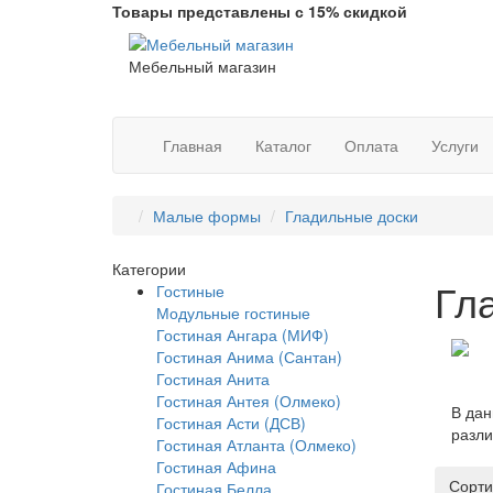
Товары представлены с 15% скидкой
Мебельный магазин
Главная
Каталог
Оплата
Услуги
Малые формы
Гладильные доски
Категории
Гл
Гостиные
Модульные гостиные
Гостиная Ангара (МИФ)
Гостиная Анима (Сантан)
Гостиная Анита
Гостиная Антея (Олмеко)
В дан
Гостиная Асти (ДСВ)
разли
Гостиная Атланта (Олмеко)
Гостиная Афина
Сорти
Гостиная Белла