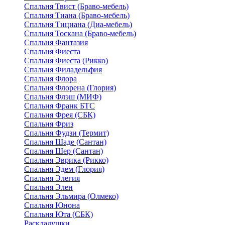
Спальня Твист (Браво-мебель)
Спальня Тиана (Браво-мебель)
Спальня Тициана (Диа-мебель)
Спальня Тоскана (Браво-мебель)
Спальня Фантазия
Спальня Фиеста
Спальня Фиеста (Рикко)
Спальня Филадельфия
Спальня Флора
Спальня Флорена (Глория)
Спальня Флэш (МИФ)
Спальня Франк БТС
Спальня Фрея (СБК)
Спальня Фриз
Спальня Фудзи (Термит)
Спальня Шаде (Сантан)
Спальня Шер (Сантан)
Спальня Эврика (Рикко)
Спальня Эдем (Глория)
Спальня Элегия
Спальня Элен
Спальня Эльмира (Олмеко)
Спальня Юнона
Спальня Юта (СБК)
Раскладушки