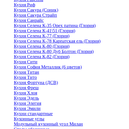
Кухня Риф
Кухня Сакура (Соник)
Кухня Сакура Страйп
Кухня Санрайс
Кухня Селена К-35 Орех патина (Глория)
Кухня Селена К-41\51 (Глория)
Кухня Селена К-77 (Глория)
Кухня Селена К-78 Карпатская ель (Глория)
Кухня Селена К-80 (Глория)
Кухня Селена К-80 Дуб Болтон (Глория)
Кухня Селена К-82 (Глория)
Кухня Сити
Кухня София Металлик (6 цветов)
Кухня Титан
Кухня Тито
Кухня Фортуна (ДСВ)
Кухня Фреш
Кухня Хлоя
Кухня Эдель
Кухня Элегия
Кухня Эмили
Кухни стандартные
Кухонные углы
Модульный кухонный угол Милан