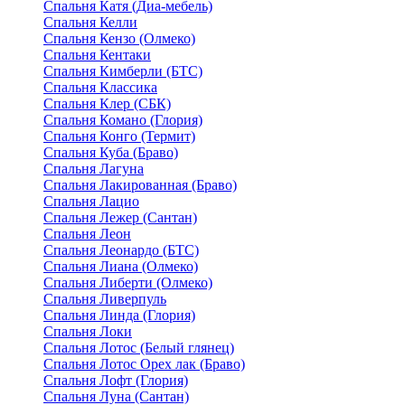
Спальня Катя (Диа-мебель)
Спальня Келли
Спальня Кензо (Олмеко)
Спальня Кентаки
Спальня Кимберли (БТС)
Спальня Классика
Спальня Клер (СБК)
Спальня Комано (Глория)
Спальня Конго (Термит)
Спальня Куба (Браво)
Спальня Лагуна
Спальня Лакированная (Браво)
Спальня Лацио
Спальня Лежер (Сантан)
Спальня Леон
Спальня Леонардо (БТС)
Спальня Лиана (Олмеко)
Спальня Либерти (Олмеко)
Спальня Ливерпуль
Спальня Линда (Глория)
Спальня Локи
Спальня Лотос (Белый глянец)
Спальня Лотос Орех лак (Браво)
Спальня Лофт (Глория)
Спальня Луна (Сантан)