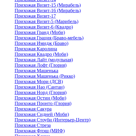
Прихожая Визит-15 (Мирабель)
Прихожая Визит-16 (Мирабель)
Прихожая Визит-17
Прихожая Визит-5 (Марибель)
Прихожая Визит-6 (Квадро)
Прихожая Гранд (Моби)
Прихожая Грация (Браво-мебель)
Прихожая Имидж (Браво)
Прихожая Каролина
Прихожая Квадро (Моби)
Прихожая Лайт (модульная)
Прихожая Лофт (Глория)
Прихожая Машенька
Прихожая Машенька (Рикко)
Прихожая Мори (ДСВ)
Прихожая Нао (Сантан)
Прихожая Норд (Глория)
Прихожая Остин (Моби)
Прихожая Пронто (Глория)
Прихожая Сакура
Прихожая Сидней (Моби)
Прихожая Стоуби (Интерьер-Центр)
Прихожая Стреза
Прихожая Флэш (МИФ)