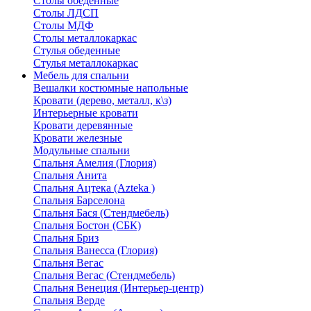
Столы обеденные
Столы ЛДСП
Столы МДФ
Столы металлокаркас
Стулья обеденные
Стулья металлокаркас
Мебель для спальни
Вешалки костюмные напольные
Кровати (дерево, металл, к\з)
Интерьерные кровати
Кровати деревянные
Кровати железные
Модульные спальни
Спальня Амелия (Глория)
Спальня Анита
Спальня Ацтека (Azteka )
Спальня Барселона
Спальня Бася (Стендмебель)
Спальня Бостон (СБК)
Спальня Бриз
Спальня Ванесса (Глория)
Спальня Вегас
Спальня Вегас (Стендмебель)
Спальня Венеция (Интерьер-центр)
Спальня Верде