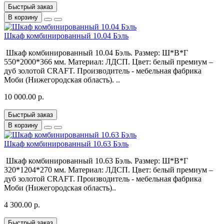
Быстрый заказ
В корзину
Шкаф комбинированный 10.04 Бэль
Шкаф комбинированный 10.04 Бэль. Размер: Ш*В*Г
550*2000*366 мм. Материал: ЛДСП. Цвет: белый премиум –
дуб золотой CRAFT. Производитель - мебельная фабрика
Моби (Нижегородская область). ..
10 000.00 р.
Быстрый заказ
В корзину
Шкаф комбинированный 10.63 Бэль
Шкаф комбинированный 10.63 Бэль. Размер: Ш*В*Г
320*1204*270 мм. Материал: ЛДСП. Цвет: белый премиум –
дуб золотой CRAFT. Производитель - мебельная фабрика
Моби (Нижегородская область)..
4 300.00 р.
Быстрый заказ