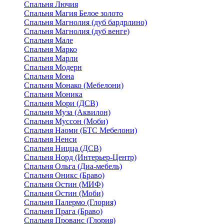
Спальня Лючия
Спальня Магия Белое золото
Спальня Магнолия (дуб бардрлино)
Спальня Магнолия (дуб венге)
Спальня Мале
Спальня Марко
Спальня Марли
Спальня Модерн
Спальня Мона
Спальня Монако (Мебелони)
Спальня Моника
Спальня Мори (ДСВ)
Спальня Муза (Аквилон)
Спальня Муссон (Моби)
Спальня Наоми (БТС Мебелони)
Спальня Ненси
Спальня Ницца (ДСВ)
Спальня Норд (Интерьер-Центр)
Спальня Ольга (Диа-мебель)
Спальня Оникс (Браво)
Спальня Остин (МИФ)
Спальня Остин (Моби)
Спальня Палермо (Глория)
Спальня Прага (Браво)
Спальня Прованс (Глория)