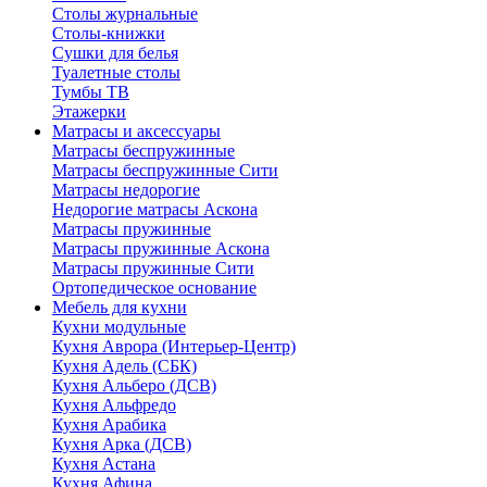
Столы журнальные
Столы-книжки
Сушки для белья
Туалетные столы
Тумбы ТВ
Этажерки
Матрасы и аксессуары
Матрасы беспружинные
Матрасы беспружинные Сити
Матрасы недорогие
Недорогие матрасы Аскона
Матрасы пружинные
Матрасы пружинные Аскона
Матрасы пружинные Сити
Ортопедическое основание
Мебель для кухни
Кухни модульные
Кухня Аврора (Интерьер-Центр)
Кухня Адель (СБК)
Кухня Альберо (ДСВ)
Кухня Альфредо
Кухня Арабика
Кухня Арка (ДСВ)
Кухня Астана
Кухня Афина