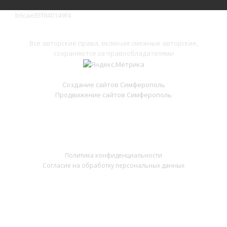
b6cae83f840149f4
Все авторские права, включая смежные авторские,
сохраняются за правообладателями
Создание сайтов Симферополь
Продвижение сайтов Симферополь
Политика конфиденциальности
Согласие на обработку персональных данных