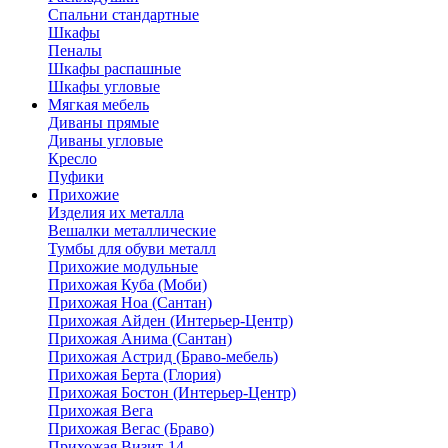
Спальни стандартные
Шкафы
Пеналы
Шкафы распашные
Шкафы угловые
Мягкая мебель
Диваны прямые
Диваны угловые
Кресло
Пуфики
Прихожие
Изделия их металла
Вешалки металлические
Тумбы для обуви металл
Прихожие модульные
Прихожая Куба (Моби)
Прихожая Ноа (Сантан)
Прихожая Айден (Интерьер-Центр)
Прихожая Анима (Сантан)
Прихожая Астрид (Браво-мебель)
Прихожая Берта (Глория)
Прихожая Бостон (Интерьер-Центр)
Прихожая Вега
Прихожая Вегас (Браво)
Прихожая Визит-14