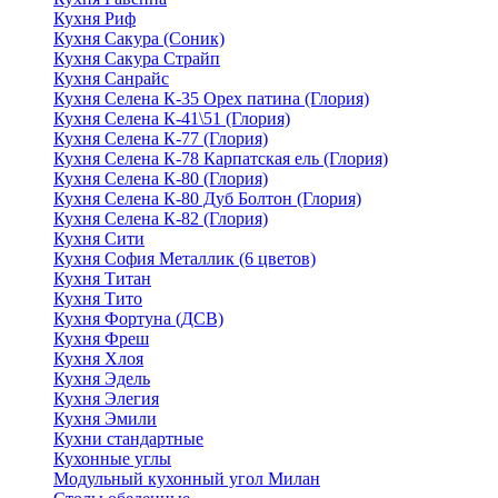
Кухня Риф
Кухня Сакура (Соник)
Кухня Сакура Страйп
Кухня Санрайс
Кухня Селена К-35 Орех патина (Глория)
Кухня Селена К-41\51 (Глория)
Кухня Селена К-77 (Глория)
Кухня Селена К-78 Карпатская ель (Глория)
Кухня Селена К-80 (Глория)
Кухня Селена К-80 Дуб Болтон (Глория)
Кухня Селена К-82 (Глория)
Кухня Сити
Кухня София Металлик (6 цветов)
Кухня Титан
Кухня Тито
Кухня Фортуна (ДСВ)
Кухня Фреш
Кухня Хлоя
Кухня Эдель
Кухня Элегия
Кухня Эмили
Кухни стандартные
Кухонные углы
Модульный кухонный угол Милан