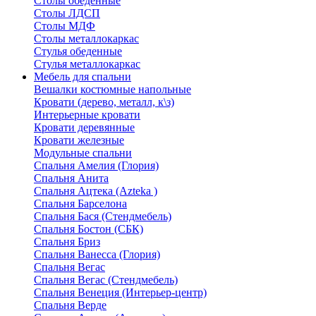
Столы обеденные
Столы ЛДСП
Столы МДФ
Столы металлокаркас
Стулья обеденные
Стулья металлокаркас
Мебель для спальни
Вешалки костюмные напольные
Кровати (дерево, металл, к\з)
Интерьерные кровати
Кровати деревянные
Кровати железные
Модульные спальни
Спальня Амелия (Глория)
Спальня Анита
Спальня Ацтека (Azteka )
Спальня Барселона
Спальня Бася (Стендмебель)
Спальня Бостон (СБК)
Спальня Бриз
Спальня Ванесса (Глория)
Спальня Вегас
Спальня Вегас (Стендмебель)
Спальня Венеция (Интерьер-центр)
Спальня Верде