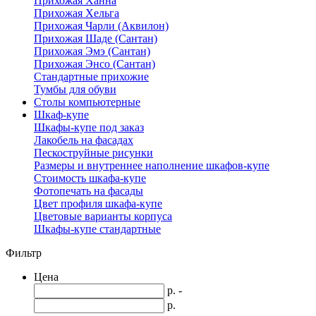
Прихожая Ханна
Прихожая Хельга
Прихожая Чарли (Аквилон)
Прихожая Шаде (Сантан)
Прихожая Эмэ (Сантан)
Прихожая Энсо (Сантан)
Стандартные прихожие
Тумбы для обуви
Столы компьютерные
Шкаф-купе
Шкафы-купе под заказ
Лакобель на фасадах
Пескоструйные рисунки
Размеры и внутреннее наполнение шкафов-купе
Стоимость шкафа-купе
Фотопечать на фасады
Цвет профиля шкафа-купе
Цветовые варианты корпуса
Шкафы-купе стандартные
Фильтр
Цена
р. -
р.