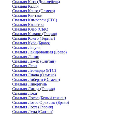
Спальня Катя (Диа-мебель)
Спальня Келли
Спальня Кензо (Олмеко)
Спальня Кентаки
Спальня Кимберли (БТС)
Спальня Классика
Спальня Клер (СБК)
Спальня Комано (Глория)
Спальня Конго (Термит)
Спальня Куба (Браво)
Спальня Лагуна
Спальня Лакированная (Браво)
Спальня Лацио
Спальня Лежер (Сантан)
Спальня Леон
Спальня Леонардо (БТС)
Спальня Лиана (Олмеко)
Спальня Либерти (Олмеко)
Спальня Ливерпуль
Спальня Линда (Глория)
Спальня Локи
Спальня Лотос (Белый глянец)
Спальня Лотос Орех лак (Браво)
Спальня Лофт (Глория)
Спальня Луна (Сантан)