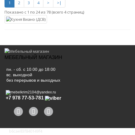
1
2
3
4
>
>|
Показано с 1 по 24 из 78 (всего 4 страниц)
МЕБЕЛЬНЫЙ МАГАЗИН
пн. - сб. с 10.00 до 18:00
вс. выходной
без перерывов и выходных
mebelkrim2104@yandex.ru
+7 978 77-53-781
b6cae83f840149f4