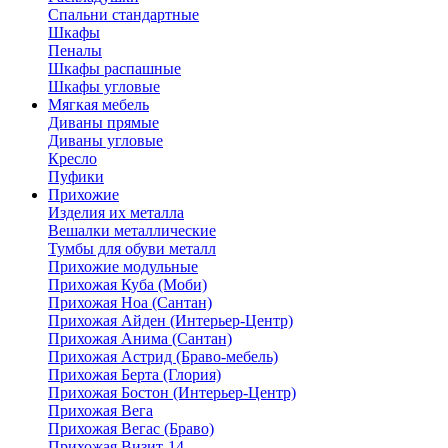
Спальни стандартные
Шкафы
Пеналы
Шкафы распашные
Шкафы угловые
Мягкая мебель
Диваны прямые
Диваны угловые
Кресло
Пуфики
Прихожие
Изделия их металла
Вешалки металлические
Тумбы для обуви металл
Прихожие модульные
Прихожая Куба (Моби)
Прихожая Ноа (Сантан)
Прихожая Айден (Интерьер-Центр)
Прихожая Анима (Сантан)
Прихожая Астрид (Браво-мебель)
Прихожая Берта (Глория)
Прихожая Бостон (Интерьер-Центр)
Прихожая Вега
Прихожая Вегас (Браво)
Прихожая Визит-14