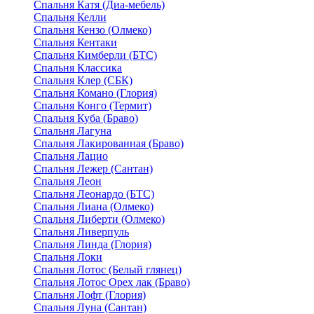
Спальня Катя (Диа-мебель)
Спальня Келли
Спальня Кензо (Олмеко)
Спальня Кентаки
Спальня Кимберли (БТС)
Спальня Классика
Спальня Клер (СБК)
Спальня Комано (Глория)
Спальня Конго (Термит)
Спальня Куба (Браво)
Спальня Лагуна
Спальня Лакированная (Браво)
Спальня Лацио
Спальня Лежер (Сантан)
Спальня Леон
Спальня Леонардо (БТС)
Спальня Лиана (Олмеко)
Спальня Либерти (Олмеко)
Спальня Ливерпуль
Спальня Линда (Глория)
Спальня Локи
Спальня Лотос (Белый глянец)
Спальня Лотос Орех лак (Браво)
Спальня Лофт (Глория)
Спальня Луна (Сантан)