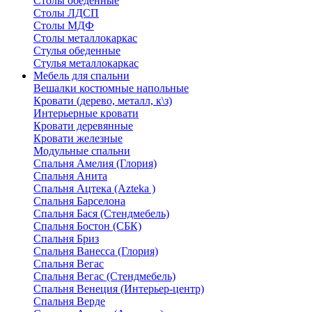
Столы обеденные
Столы ЛДСП
Столы МДФ
Столы металлокаркас
Стулья обеденные
Стулья металлокаркас
Мебель для спальни
Вешалки костюмные напольные
Кровати (дерево, металл, к\з)
Интерьерные кровати
Кровати деревянные
Кровати железные
Модульные спальни
Спальня Амелия (Глория)
Спальня Анита
Спальня Ацтека (Azteka )
Спальня Барселона
Спальня Бася (Стендмебель)
Спальня Бостон (СБК)
Спальня Бриз
Спальня Ванесса (Глория)
Спальня Вегас
Спальня Вегас (Стендмебель)
Спальня Венеция (Интерьер-центр)
Спальня Верде