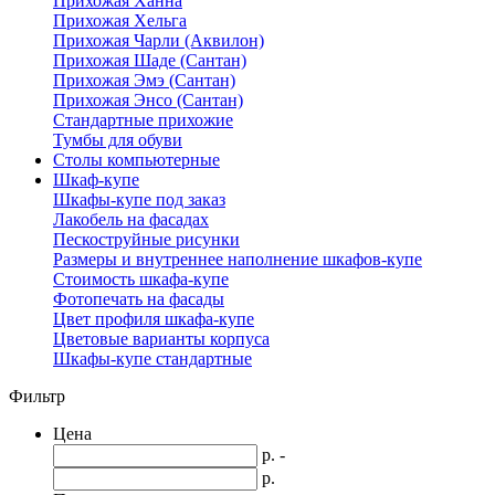
Прихожая Ханна
Прихожая Хельга
Прихожая Чарли (Аквилон)
Прихожая Шаде (Сантан)
Прихожая Эмэ (Сантан)
Прихожая Энсо (Сантан)
Стандартные прихожие
Тумбы для обуви
Столы компьютерные
Шкаф-купе
Шкафы-купе под заказ
Лакобель на фасадах
Пескоструйные рисунки
Размеры и внутреннее наполнение шкафов-купе
Стоимость шкафа-купе
Фотопечать на фасады
Цвет профиля шкафа-купе
Цветовые варианты корпуса
Шкафы-купе стандартные
Фильтр
Цена
р. -
р.