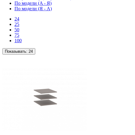
По модели (A - Я)
По модели (Я - A)
24
25
50
75
100
Показывать:
24