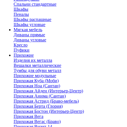
Спальни стандартные
Шкафы
Пеналы
Шкафы распашные
Шкафы угловые
Мягкая мебель
Диваны прямые
Диваны угловые
Кресло
Пуфики
Прихожие
Изделия их металла
Вешалки металлические
Тумбы для обуви металл
Прихожие модульные
Прихожая Куба (Моби)
Прихожая Ноа (Сантан)
Прихожая Айден (Интерьер-Центр)
Прихожая Анима (Сантан)
Прихожая Астрид (Браво-мебель)
Прихожая Берта (Глория)
Прихожая Бостон (Интерьер-Центр)
Прихожая Вега
Прихожая Вегас (Браво)
Прихожая Визит-14