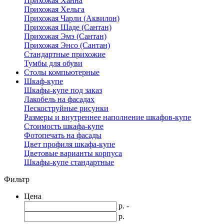
Прихожая Ханна
Прихожая Хельга
Прихожая Чарли (Аквилон)
Прихожая Шаде (Сантан)
Прихожая Эмэ (Сантан)
Прихожая Энсо (Сантан)
Стандартные прихожие
Тумбы для обуви
Столы компьютерные
Шкаф-купе
Шкафы-купе под заказ
Лакобель на фасадах
Пескоструйные рисунки
Размеры и внутреннее наполнение шкафов-купе
Стоимость шкафа-купе
Фотопечать на фасады
Цвет профиля шкафа-купе
Цветовые варианты корпуса
Шкафы-купе стандартные
Фильтр
Цена
р. -
р.