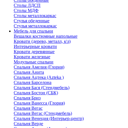
Столы обеденные
Столы ЛДСП
Столы МДФ
Столы металлокаркас
Стулья обеденные
Стулья металлокаркас
Мебель для спальни
Вешалки костюмные напольные
Кровати (дерево, металл, к\з)
Интерьерные кровати
Кровати деревянные
Кровати железные
Модульные спальни
Спальня Амелия (Глория)
Спальня Анита
Спальня Ацтека (Azteka )
Спальня Барселона
Спальня Бася (Стендмебель)
Спальня Бостон (СБК)
Спальня Бриз
Спальня Ванесса (Глория)
Спальня Вегас
Спальня Вегас (Стендмебель)
Спальня Венеция (Интерьер-центр)
Спальня Верде