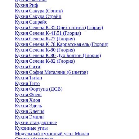
Кухня Риф
Кухня Сакура (Соник)
Кухня Сакура Страйп
Кухня Санрайс
Кухня Селена К-35 Орех патина (Глория)
Кухня Селена К-41\51 (Глория)
Кухня Селена К-77 (Глория)
Кухня Селена К-78 Карпатская ель (Глория)
Кухня Селена К-80 (Глория)
Кухня Селена К-80 Дуб Болтон (Глория)
Кухня Селена К-82 (Глория)
Кухня Сити
Кухня София Металлик (6 цветов)
Кухня Титан
Кухня Тито
Кухня Фортуна (ДСВ)
Кухня Фреш
Кухня Хлоя
Кухня Эдель
Кухня Элегия
Кухня Эмили
Кухни стандартные
Кухонные углы
Модульный кухонный угол Милан