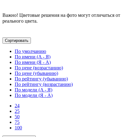
Важно! Цветовые решения на фото могут отличаться от
реального цвета.
Сортировать
По умолчанию
По имени (A - Я)
По имени (Я - A)
По цене (возрастанию)
По цене (убыванию)
По рейтингу (убыванию)
По рейтингу (возрастанию)
По модели (A - Я)
По модели (Я - A)
24
25
50
75
100