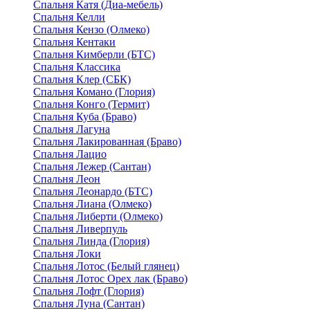
Спальня Катя (Диа-мебель)
Спальня Келли
Спальня Кензо (Олмеко)
Спальня Кентаки
Спальня Кимберли (БТС)
Спальня Классика
Спальня Клер (СБК)
Спальня Комано (Глория)
Спальня Конго (Термит)
Спальня Куба (Браво)
Спальня Лагуна
Спальня Лакированная (Браво)
Спальня Лацио
Спальня Лежер (Сантан)
Спальня Леон
Спальня Леонардо (БТС)
Спальня Лиана (Олмеко)
Спальня Либерти (Олмеко)
Спальня Ливерпуль
Спальня Линда (Глория)
Спальня Локи
Спальня Лотос (Белый глянец)
Спальня Лотос Орех лак (Браво)
Спальня Лофт (Глория)
Спальня Луна (Сантан)